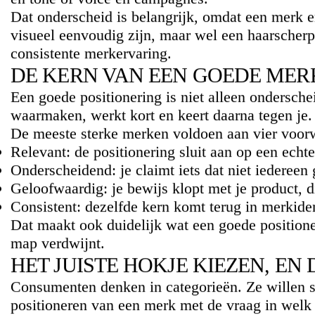
Dat onderscheid is belangrijk, omdat een merk e
visueel eenvoudig zijn, maar wel een haarscherpe
consistente merkervaring.
DE KERN VAN EEN GOEDE MER
Een goede positionering is niet alleen ondersche
waarmaken, werkt kort en keert daarna tegen je.
De meeste sterke merken voldoen aan vier voor
Relevant:
de positionering sluit aan op een echt
Onderscheidend:
je claimt iets dat niet iederee
Geloofwaardig:
je bewijs klopt met je product, d
Consistent:
dezelfde kern komt terug in
merkiden
Dat maakt ook duidelijk wat een goede positione
map verdwijnt.
HET JUISTE HOKJE KIEZEN, E
Consumenten denken in categorieën. Ze willen sn
positioneren van een merk met de vraag in welk m