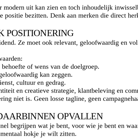
r modern uit kan zien en toch inhoudelijk inwiss
 positie bezitten. Denk aan merken die direct her
K POSITIONERING
idend. Ze moet ook relevant, geloofwaardig en vol t
waarden:
e behoefte of wens van de doelgroep.
n geloofwaardig kan zeggen.
ienst, cultuur en gedrag.
titeit en creatieve strategie
, klantbeleving en com
ring niet is. Geen losse tagline, geen campagneha
N DAARBINNEN OPVALLEN
el begrijpen wat je bent, voor wie je bent en waa
entaal hokje je wilt zitten.