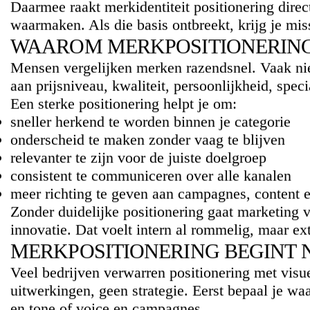
Daarmee raakt merkidentiteit positionering direct
waarmaken. Als die basis ontbreekt, krijg je m
WAAROM MERKPOSITIONERING 
Mensen vergelijken merken razendsnel. Vaak nie
aan prijsniveau, kwaliteit, persoonlijkheid, spec
Een sterke positionering helpt je om:
sneller herkend te worden binnen je categorie
onderscheid te maken zonder vaag te blijven
relevanter te zijn voor de juiste doelgroep
consistent te communiceren over alle kanalen
meer richting te geven aan campagnes, content e
Zonder duidelijke positionering gaat marketing 
innovatie. Dat voelt intern al rommelig, maar ex
MERKPOSITIONERING BEGINT 
Veel bedrijven verwarren positionering met visue
uitwerkingen, geen strategie. Eerst bepaal je waa
en tone of voice
en campagnes.